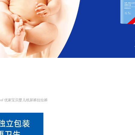
y of 优家宝贝婴儿纸尿裤拉拉裤