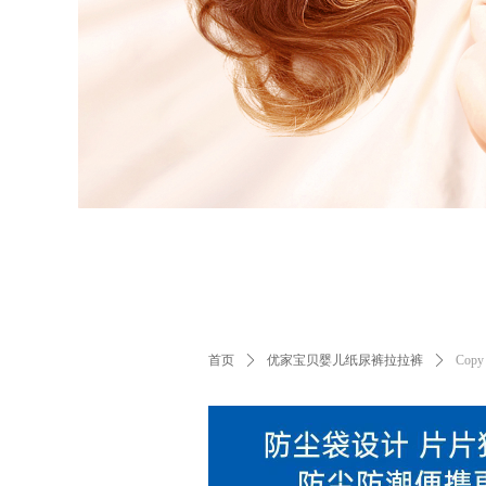
首页
ꄲ
优家宝贝婴儿纸尿裤拉拉裤
ꄲ
Cop