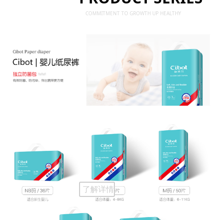
COMMITMENT TO GROWTH UP HEALTHY
了解详情